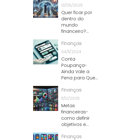
01/05/2025
Quer ficar por
dentro do
mundo
financeiro?
Confira as
Finanças
principais
notícias
04/11/2024
Conta
Poupança-
Ainda Vale a
Pena para Quem
Está
Finanças
Começando?
11/12/2025
Metas
financeiras-
como definir
objetivos e
conquistar
Finanças
resultados mais