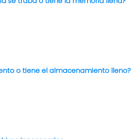
id se traba o tiene la memoria llena?
lento o tiene el almacenamiento lleno?