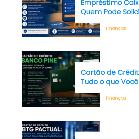
Empréstimo Caix
Quem Pode Solic
Finanças
Cartão de Crédit
Tudo o que Você
Finanças