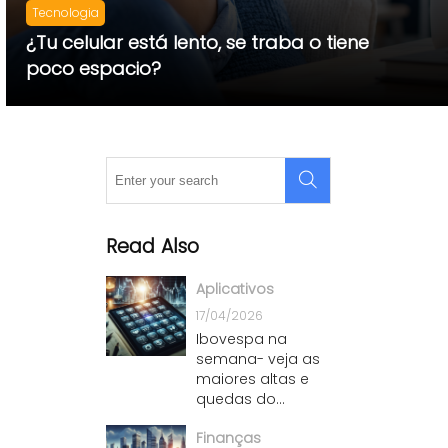
Tecnologia
¿Tu celular está lento, se traba o tiene
poco espacio?
Read Also
Aplicativos
17/04/2026
Ibovespa na
semana- veja as
maiores altas e
quedas do
mercado
Finanças