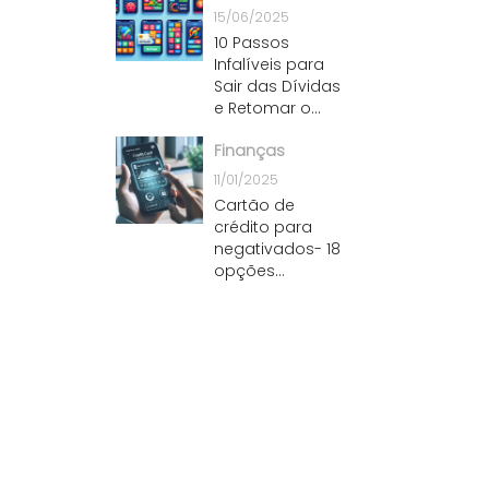
rápido
15/06/2025
10 Passos
Infalíveis para
Sair das Dívidas
e Retomar o
Controle
Finanças
Financeiro
11/01/2025
Cartão de
crédito para
negativados- 18
opções
indispensáveis ​​e
estratégias úteis