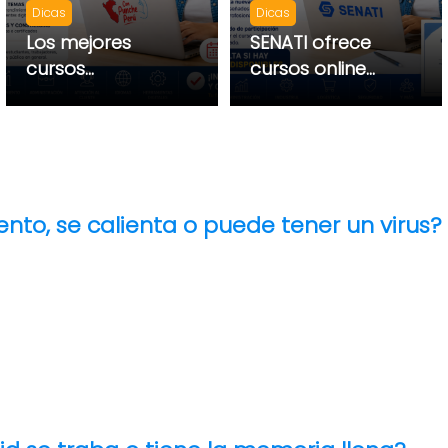
Dicas
Dicas
Los mejores
SENATI ofrece
cursos
cursos online
gratuitos del
gratuitos con
Gobierno del
certificado -
Perú
consulta si
hay cupos
disponibles
lento, se calienta o puede tener un virus?