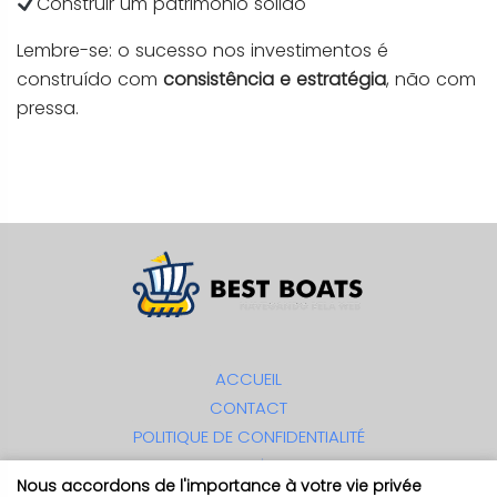
Construir um patrimônio sólido
Lembre-se: o sucesso nos investimentos é
construído com
consistência e estratégia
, não com
pressa.
ACCUEIL
CONTACT
POLITIQUE DE CONFIDENTIALITÉ
CONDITIONS D'UTILISATION
Nous accordons de l'importance à votre vie privée
A PROPOS DE