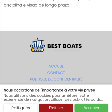
disciplina e visão de longo prazo.
ACCUEIL
CONTACT
POLITIQUE DE CONFIDENTIALITÉ
CONDITIONS D'UTILISATION
Nous accordons de l'importance à votre vie privée
A PROPOS DE
Nous utilisons des cookies pour améliorer votre
expérience de navigation, diffuser des publicités ou du
contenu personnalisé et analyser notre trafic. En cliquant
© 2024. Best Boats. Tous droits réservés
sur
Accepter
Politiques
vous acceptez l'utilisation de cookies.
Refuser
Accepter